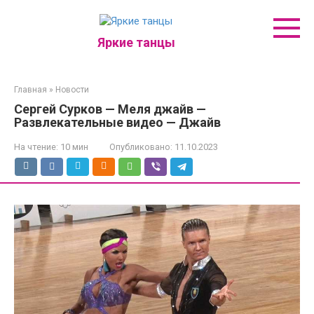
Перейти
к
контенту
Яркие танцы
Главная
»
Новости
Сергей Сурков — Меля джайв —
Развлекательные видео — Джайв
На чтение:
10 мин
Опубликовано:
11.10.2023