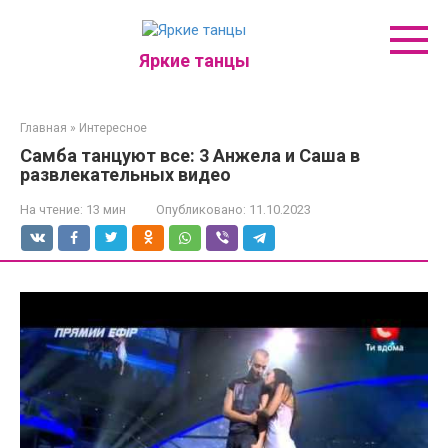
Перейти
к
контенту
Яркие танцы
Главная
»
Интересное
Самба танцуют все: 3 Анжела и Саша в
развлекательных видео
На чтение:
13 мин
Опубликовано:
11.10.2023