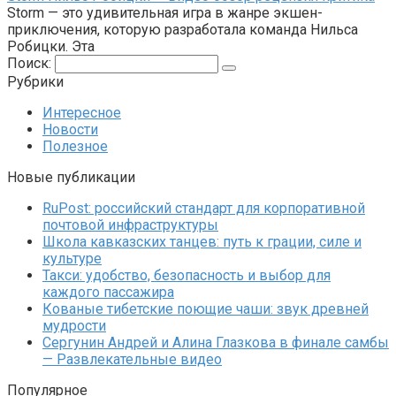
Storm — это удивительная игра в жанре экшен-
приключения, которую разработала команда Нильса
Робицки. Эта
Поиск:
Рубрики
Интересное
Новости
Полезное
Новые публикации
RuPost: российский стандарт для корпоративной
почтовой инфраструктуры
Школа кавказских танцев: путь к грации, силе и
культуре
Такси: удобство, безопасность и выбор для
каждого пассажира
Кованые тибетские поющие чаши: звук древней
мудрости
Сергунин Андрей и Алина Глазкова в финале самбы
— Развлекательные видео
Популярное