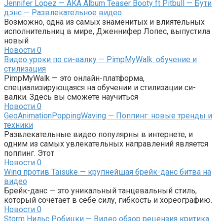
Jennifer Lopez — AKA Album Teaser Booty ft Pitbull — Бути
дэнс — Развлекательное видео
Возможно, одна из самых знаменитых и влиятельных
исполнительниц в мире, Дженнифер Лопес, выпустила
новый
Новости
0
Видео уроки по си-валку — PimpMyWalk: обучение и
стилизация
PimpMyWalk — это онлайн-платформа,
специализирующаяся на обучении и стилизации си-
валки. Здесь вы сможете научиться
Новости
0
GeoAnimationPoppingWaving — Поппинг: новые тренды и
техники
Развлекательные видео популярны в интернете, и
одним из самых увлекательных направлений является
поппинг. Этот
Новости
0
Wing против Taisuke — крупнейшая брейк-данс битва на
видео
Брейк-данс — это уникальный танцевальный стиль,
который сочетает в себе силу, гибкость и хореографию.
Новости
0
Storm Нильс Робицки — Видео обзор рецензия критика