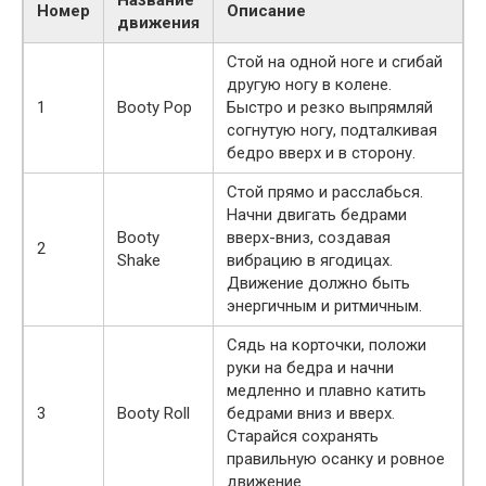
Номер
Описание
движения
Стой на одной ноге и сгибай
другую ногу в колене.
1
Booty Pop
Быстро и резко выпрямляй
согнутую ногу, подталкивая
бедро вверх и в сторону.
Стой прямо и расслабься.
Начни двигать бедрами
Booty
вверх-вниз, создавая
2
Shake
вибрацию в ягодицах.
Движение должно быть
энергичным и ритмичным.
Сядь на корточки, положи
руки на бедра и начни
медленно и плавно катить
3
Booty Roll
бедрами вниз и вверх.
Старайся сохранять
правильную осанку и ровное
движение.