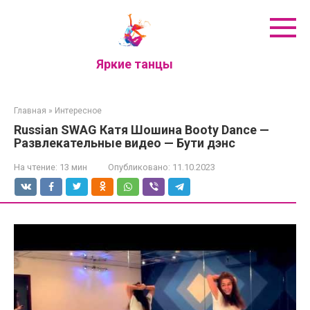
Перейти
к
контенту
Яркие танцы
Главная
»
Интересное
Russian SWAG Катя Шошина Booty Dance —
Развлекательные видео — Бути дэнс
На чтение:
13 мин
Опубликовано:
11.10.2023