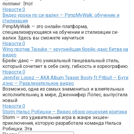
поппинг. Этот
Новости
0
Видео уроки по си-валку — PimpMyWalk: обучение и
стилизация
PimpMyWalk — это онлайн-платформа,
специализирующаяся на обучении и стилизации си-
валки. Здесь вы сможете научиться
Новости
0
Wing против Taisuke — крупнейшая брейк-данс битва на
видео
Брейк-данс — это уникальный танцевальный стиль,
который сочетает в себе силу, гибкость и хореографию.
Новости
0
Jennifer Lopez — AKA Album Teaser Booty ft Pitbull — Бути
дэнс — Развлекательное видео
Возможно, одна из самых знаменитых и влиятельных
исполнительниц в мире, Дженнифер Лопес, выпустила
новый
Новости
0
Storm Нильс Робицки — Видео обзор рецензия критика
Storm — это удивительная игра в жанре экшен-
приключения, которую разработала команда Нильса
Робицки. Эта