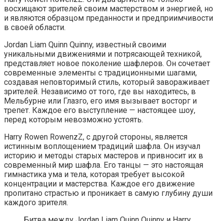
восхищают зрителей своим мастерством и энергией, но
и являются образцом преданности и предприимчивости
в своей области.
Jordan Liam Quinn Quinny, известный своими
уникальными движениями и потрясающей техникой,
представляет новое поколение шафлеров. Он сочетает
современные элементы с традиционными шагами,
создавая неповторимый стиль, который завораживает
зрителей. Независимо от того, где вы находитесь, в
Мельбурне или Глазго, его имя вызывает восторг и
трепет. Каждое его выступление — настоящее шоу,
перед которым невозможно устоять.
Harry Rowen RowenzZ, с другой стороны, является
истинным воплощением традиций шафла. Он изучал
историю и методы старых мастеров и привносит их в
современный мир шафла. Его танцы — это настоящая
гимнастика ума и тела, которая требует высокой
концентрации и мастерства. Каждое его движение
пропитано страстью и проникает в самую глубину души
каждого зрителя.
Битва между Jordan Liam Quinn Quinny и Harry