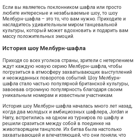
Если вы являетесь поклонником шафла или просто
любите интересные и незабываемые шоу, то шоу
Мелбурн-шафла – это то, что вам нужно. Приходите и
насладитесь удивительным миром танцевальной
культуры, который может вдохновить и подарить вам
массу положительных эмоций.
История шоу Мелбурн-шафла
Приходя со всех уголков страны, зрители с нетерпением
ждут каждую новую серию Мелбурн-шафла, чтобы
погрузиться в атмосферу захватывающих выступлений
и неожиданных поворотов событий. Шоу Мелбурн-
шафла стало частью популярной британской культуры,
завоевав огромную популярность благодаря своим
уникальным номерам и известным участникам.
История шоу Мелбурн-шафла началась много лет назад,
когда два молодых и амбициозных шафлера, Jordan и
Harry, встретились на одном из турниров по шафлу и
решили сразиться между собой в поединке на
животворящем танцполе. Их битва была настолько
захватывающей и впечатляющей, что они поняли, что