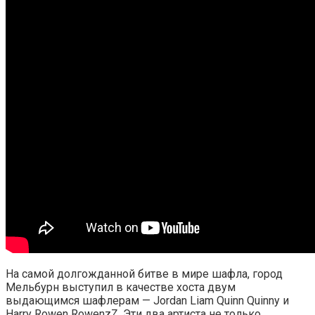
На самой долгожданной битве в мире шафла, город
Мельбурн выступил в качестве хоста двум
выдающимся шафлерам — Jordan Liam Quinn Quinny и
Harry Rowen RowenzZ. Эти два артиста не только