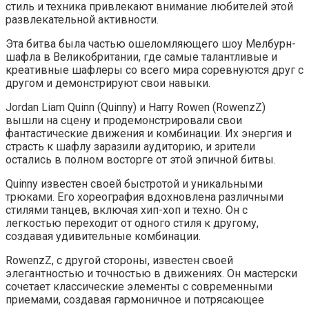
стиль и техника привлекают внимание любителей этой
развлекательной активности.
Эта битва была частью ошеломляющего шоу Мелбурн-
шафла в Великобритании, где самые талантливые и
креативные шафлеры со всего мира соревнуются друг с
другом и демонстрируют свои навыки.
Jordan Liam Quinn (Quinny) и Harry Rowen (RowenzZ)
вышли на сцену и продемонстрировали свои
фантастические движения и комбинации. Их энергия и
страсть к шафлу заразили аудиторию, и зрители
остались в полном восторге от этой эпичной битвы.
Quinny известен своей быстротой и уникальными
трюками. Его хореография вдохновлена различными
стилями танцев, включая хип-хоп и техно. Он с
легкостью переходит от одного стиля к другому,
создавая удивительные комбинации.
RowenzZ, с другой стороны, известен своей
элегантностью и точностью в движениях. Он мастерски
сочетает классические элементы с современными
приемами, создавая гармоничное и потрясающее