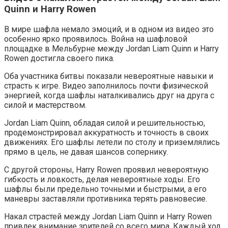
Quinn и Harry Rowen
В мире шафла немало эмоций, и в одном из видео это
особенно ярко проявилось. Война на шафловой
площадке в Мельбурне между Jordan Liam Quinn и Harry
Rowen достигла своего пика.
Оба участника битвы показали невероятные навыки и
страсть к игре. Видео заполнилось почти физической
энергией, когда шафлы наталкивались друг на друга с
силой и мастерством.
Jordan Liam Quinn, обладая силой и решительностью,
продемонстрировал аккуратность и точность в своих
движениях. Его шафлы летели по столу и приземлялись
прямо в цель, не давая шансов сопернику.
С другой стороны, Harry Rowen проявил невероятную
гибкость и ловкость, делая невероятные ходы. Его
шафлы были предельно точными и быстрыми, а его
маневры заставляли противника терять равновесие.
Накал страстей между Jordan Liam Quinn и Harry Rowen
привлек внимание зрителей со всего мира. Каждый ход