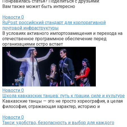
Понравилась статья? Поделиться с друзьями:
Вам также может быть интересно
Новости
0
RuPost: российский стандарт для корпоративной
почтовой инфраструктуры
В условиях активного импортозамещения и перехода на
отечественное программное обеспечение перед
организациями остро встает
Новости
0
Школа кавказских танцев: путь к грации, силе и культуре
Кавказские танцы — это не просто хореография, а целая
философия, отражающая характер, историю и
Новости
0
Такси: удобство, безопасность и выбор для каждого