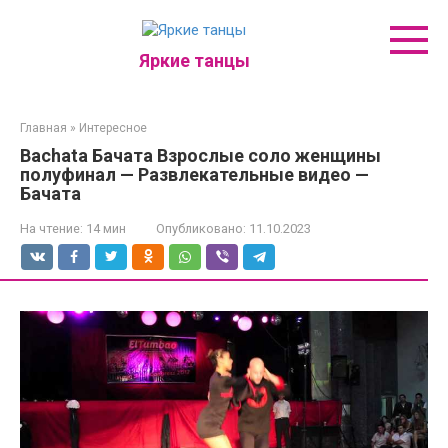
Перейти
к
контенту
Яркие танцы
Главная
»
Интересное
Bachata Бачата Взрослые соло женщины
полуфинал — Развлекательные видео —
Бачата
На чтение:
14 мин
Опубликовано:
11.10.2023