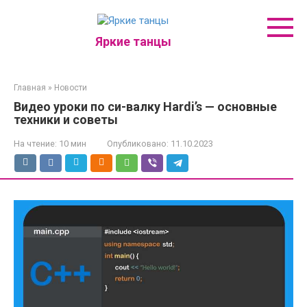
Перейти
к
контенту
Яркие танцы
Главная
»
Новости
Видео уроки по си-валку Hardi’s — основные
техники и советы
На чтение:
10 мин
Опубликовано:
11.10.2023