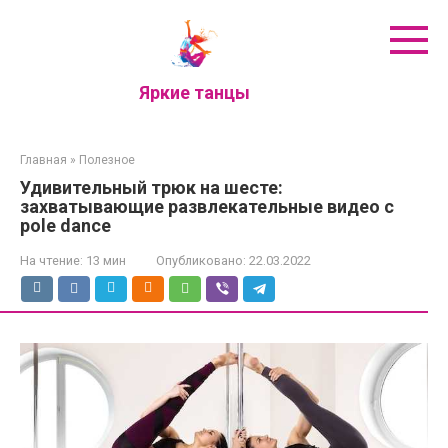
Перейти
к
контенту
Яркие танцы
Главная
»
Полезное
Удивительный трюк на шесте:
захватывающие развлекательные видео с
pole dance
На чтение:
13 мин
Опубликовано:
22.03.2022