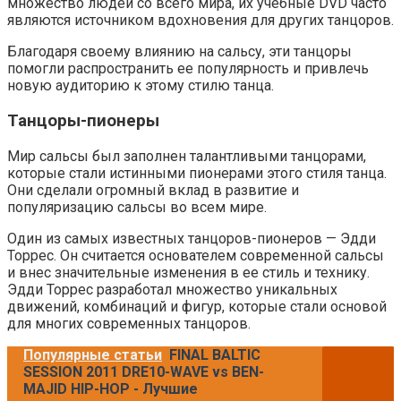
множество людей со всего мира, их учебные DVD часто
являются источником вдохновения для других танцоров.
Благодаря своему влиянию на сальсу, эти танцоры
помогли распространить ее популярность и привлечь
новую аудиторию к этому стилю танца.
Танцоры-пионеры
Мир сальсы был заполнен талантливыми танцорами,
которые стали истинными пионерами этого стиля танца.
Они сделали огромный вклад в развитие и
популяризацию сальсы во всем мире.
Один из самых известных танцоров-пионеров — Эдди
Торрес. Он считается основателем современной сальсы
и внес значительные изменения в ее стиль и технику.
Эдди Торрес разработал множество уникальных
движений, комбинаций и фигур, которые стали основой
для многих современных танцоров.
Популярные статьи
FINAL BALTIC
SESSION 2011 DRE10-WAVE vs BEN-
MAJID HIP-HOP - Лучшие