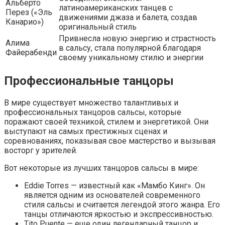
Альберто
латиноамериканских танцев с
Перез («Эль
движениями джаза и балета, создав
Канарио»)
оригинальный стиль
Привнесла новую энергию и страстность
Алима
в сальсу, стала популярной благодаря
Файерабенди
своему уникальному стилю и энергии
Профессиональные танцоры
В мире существует множество талантливых и
профессиональных танцоров сальсы, которые
поражают своей техникой, стилем и энергетикой. Они
выступают на самых престижных сценах и
соревнованиях, показывая свое мастерство и вызывая
восторг у зрителей.
Вот некоторые из лучших танцоров сальсы в мире:
Eddie Torres — известный как «Мамбо Кинг». Он
является одним из основателей современного
стиля сальсы и считается легендой этого жанра. Его
танцы отличаются яркостью и экспрессивностью.
Tito Puente — еще один легендарный танцор и