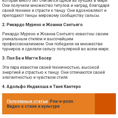
которая много лет считается одной из лучших в мире.
Они получили множество титулов и наград, благодаря
своей технике и страсти к танцу. Они вдохновляют и
преподают танцы мировому сообществу сальсы.
2. Рикардо Мурено и Жоанна Сэнтьяго
Рикардо Мурено и Жоанна Сэнтьяго известны своим
уникальным стилем и высочайшим
профессионализмом. Они победили на множестве
турниров и сделали сальсу популярной во всем мире.
3. Пол Ба и Магги Босер
Эта пара известна своей техничностью, высокой
энергией и страстью к танцу. Они отличаются своей
элегантностью и чувством стиля.
4. Адольфо Индакоша и Таня Кантеро
Популярные статьи
Рок-н-ролл.
Видео о стиле и культуре