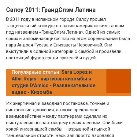
Салоу 2011: ГрандСлэм Латина
В 2011 году в испанском городе Салоу прошел
танцевальный конкурс по латиноамериканским танцам
под названием «ГрандСлэм Латина». Одной из самых
ярких и запоминающихся пар на этом соревновании была
пара Андрея Гусева и Елизаветы Черевичнай. Они
выступили в сольной категории с самбой и произвели
настоящий фурор среди зрителей и судей.
Популярные статьи
Sara Lopez и
Albir Rojas - виртуозы кизомбы в
студии D'Amico - Развлекательное
видео - Кизомба
Их энергичная и заводная постановка, точные и
синхронные движения, а также прекрасное
взаимодействие между партнерами сделали их
выступление по-настоящему великолепным. Они были
яркой инкарнацией самбы — взрывной и пылкой
танцевальной страсти. Весь зал просто взорвался