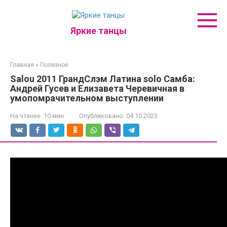
Перейти
к
контенту
Яркие танцы
Главная
»
Полезное
Salou 2011 ГрандСлэм Латина solo Самба:
Андрей Гусев и Елизавета Черевичная в
умопомрачительном выступлении
На чтение:
10 мин
Опубликовано:
04.10.2023