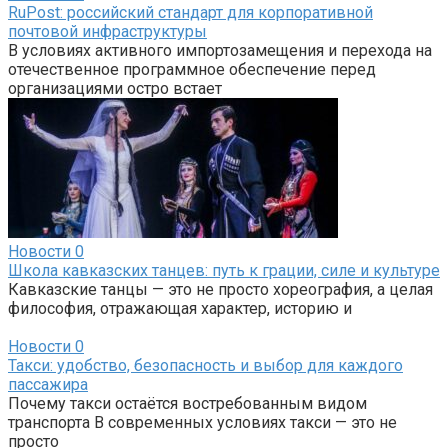
RuPost: российский стандарт для корпоративной
почтовой инфраструктуры
В условиях активного импортозамещения и перехода на
отечественное программное обеспечение перед
организациями остро встает
Новости
0
Школа кавказских танцев: путь к грации, силе и культуре
Кавказские танцы — это не просто хореография, а целая
философия, отражающая характер, историю и
Новости
0
Такси: удобство, безопасность и выбор для каждого
пассажира
Почему такси остаётся востребованным видом
транспорта В современных условиях такси — это не
просто