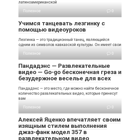
латиноамериканской
Полезное
0
Учимся танцевать лезгинку с
помощью видеоуроков
Лезгинка — это традиционный танец, являющийся
одним из символов кавказской культуры. Он имеет свои
Полезное
0
Пандадэнс — Развлекательные
видео — Go-go бесконечная греза и
безудержное веселье для всех
Пандадэнс — это место, где можно найти бесконечное
количество развлекательных видео, которые принесут
вам
Полезное
0
Алексей Яценко впечатляет своим
изящным стилем выполнения
джаз-фанк модел 357 в
развлекательном видео