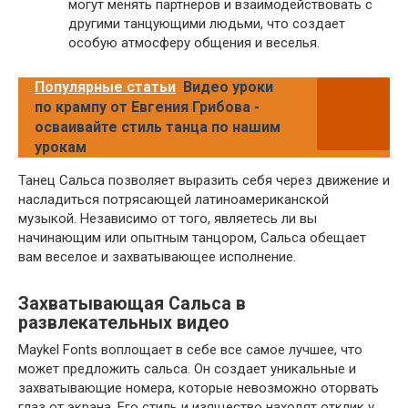
могут менять партнеров и взаимодействовать с
другими танцующими людьми, что создает
особую атмосферу общения и веселья.
Популярные статьи
Видео уроки
по крампу от Евгения Грибова -
осваивайте стиль танца по нашим
урокам
Танец Сальса позволяет выразить себя через движение и
насладиться потрясающей латиноамериканской
музыкой. Независимо от того, являетесь ли вы
начинающим или опытным танцором, Сальса обещает
вам веселое и захватывающее исполнение.
Захватывающая Сальса в
развлекательных видео
Maykel Fonts воплощает в себе все самое лучшее, что
может предложить сальса. Он создает уникальные и
захватывающие номера, которые невозможно оторвать
глаз от экрана. Его стиль и изящество находят отклик у