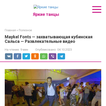
Перейти
к
контенту
Яркие танцы
Главная
»
Полезное
Maykel Fonts — захватывающая кубинская
Сальса — Развлекательные видео
На чтение:
9 мин
Опубликовано:
04.10.2023