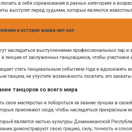
лючать в себя соревнования в разных категориях и возрас
ты выступят перед судьями, которые являются известным
пления и история жанра хип-хоп
огут насладиться выступлениями профессиональных пар и 
и лекции от заслуженных танцовщиков, чтобы участники и 
ает стать танцевальным событием года и вдохновить все
ным танцем, не упустите возможность посетить это захва
ние танцоров со всего мира
ть свое мастерство и побороться за звание лучших в свое
которые приезжают сюда, чтобы насладиться прекрасным 
торый является частью культуры Доминиканской Республи
нии демонстрируют свою грацию, силу, точность и спосо