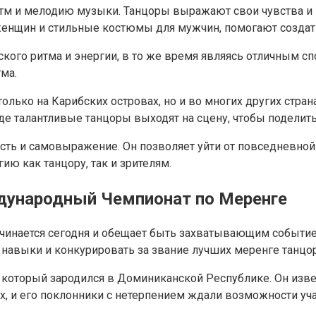
тм и мелодию музыки. Танцоры выражают свои чувства и э
женщин и стильные костюмы для мужчин, помогают создать
кого ритма и энергии, в то же время являясь отличным сп
ма.
олько на Карибских островах, но и во многих других стран
де талантливые танцоры выходят на сцену, чтобы поделить
ость и самовыражение. Он позволяет уйти от повседневной
ию как танцору, так и зрителям.
дународный Чемпионат по Меренге
нается сегодня и обещает быть захватывающим событием 
и навыки и конкурировать за звание лучших меренге танцо
 который зародился в Доминиканской Республике. Он изве
х, и его поклонники с нетерпением ждали возможности уч