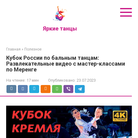
Перейти
к
контенту
Яркие танцы
Главная
»
Полезное
Кубок России по бальным танцам:
Развлекательные видео с мастер-классами
по Меренге
На чтение:
17 мин
Опубликовано:
23.07.2023