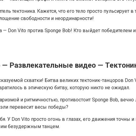
ель тектоника. Кажется, что его тело просто пульсирует в
площение свободности и неординарности!
а — Don Vito против Sponge Bob! Кто выйдет победителем 
ob — Развлекательные видео — Тектони
казуемой схватки! Битва великих тектоник-танцоров Don 
вратилось в эпическую битву, которую никто не ожидал.
харизмой и ритмичностью, противостоит Sponge Bob, вечно
дуэли перевесит весы победы?
. У Don Vito просто огонь в глазах, его движения точны 
воим безудержным танцем.