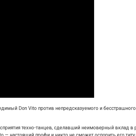
димый Don Vito против непредсказуемого и бесстрашного 
восприятия техно-танцев, сделавший неимоверный вклад в 
ito — настоящий профи и никто не сможет оспорить его титу