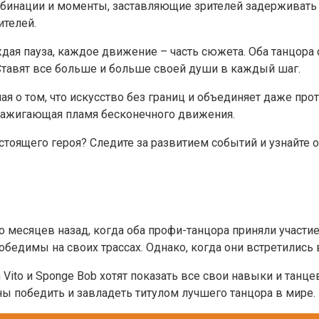
инации и моменты, заставляющие зрителей задерживать д
ителей.
я пауза, каждое движение – часть сюжета. Оба танцора с
 Ставят все больше и больше своей души в каждый шаг.
ая о том, что искусство без границ и объединяет даже про
, зажигающая пламя бесконечного движения.
стоящего героя? Следите за развитием событий и узнайте о
ко месяцев назад, когда оба профи-танцора приняли участ
обедимы на своих трассах. Однако, когда они встретились 
n Vito и Sponge Bob хотят показать все свои навыки и тан
ны победить и завладеть титулом лучшего танцора в мире.