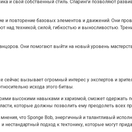
ника и свой собственный стиль. Спаринги позволяют разви
ие и повторение базовых элементов и движений. Они прово
т над техникой, силой, гибкостью и выносливостью. Трен
анцоров. Они помогают выйти на новый уровень мастерств
е сейчас вызывает огромный интерес у экспертов и зрите
тносительно исхода этого битвы.
воими высокими навыками и харизмой, сможет одержать по
ласти, которые должны позволить ему преодолеть всех пр
мнения, что Sponge Bob, энергичный и талантливый исполни
и нестандартный подход к тектонику, которые могут прида