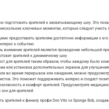
жно подготовить зрителей к захватывающему шоу. Это по
нескольких ключевых моментах, которые следует учесть п
мо предоставить зрителям достаточно информации о его х
интерес к событию.
ь внимание зрителей является проведение небольшой пр
готовит зрителей к динамичному шоу.
ест для зрителей таким образом, чтобы каждому было ком
рам или установка дополнительных экранов для улучшения
али во время перерывов или ожидания, можно предусмотр
истов. Это поможет поддерживать интерес и создаст пози
безопасность и комфорт зрителей. Предусмотрите медицин
 зон для зрителей.
ь зрителей к финалу профи Don Vito vs Sponge Bob, созд