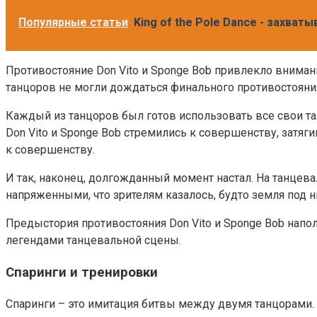
Популярные статьи
King of the Pole Dance - захва
Противостояние Don Vito и Sponge Bob привлекло вниман
танцоров не могли дождаться финального противостояния,
Каждый из танцоров был готов использовать все свои тал
Don Vito и Sponge Bob стремились к совершенству, затя
к совершенству.
И так, наконец, долгожданный момент настал. На танцев
напряженными, что зрителям казалось, будто земля под 
Предыстория противостояния Don Vito и Sponge Bob напол
легендами танцевальной сцены.
Спаринги и тренировки
Спаринги – это имитация битвы между двумя танцорами.