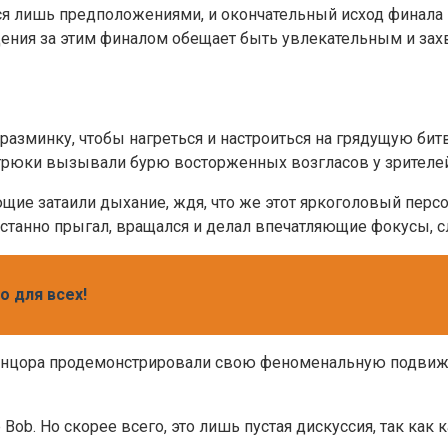
ся лишь предположениями, и окончательный исход финала 
ения за этим финалом обещает быть увлекательным и захв
азминку, чтобы нагреться и настроиться на грядущую бит
 трюки вызывали бурю восторженных возгласов у зрителей
щие затаили дыхание, ждя, что же этот яркоголовый перс
танно прыгал, вращался и делал впечатляющие фокусы, сл
о для всех!
анцора продемонстрировали свою феноменальную подвижн
e Bob. Но скорее всего, это лишь пустая дискуссия, так ка