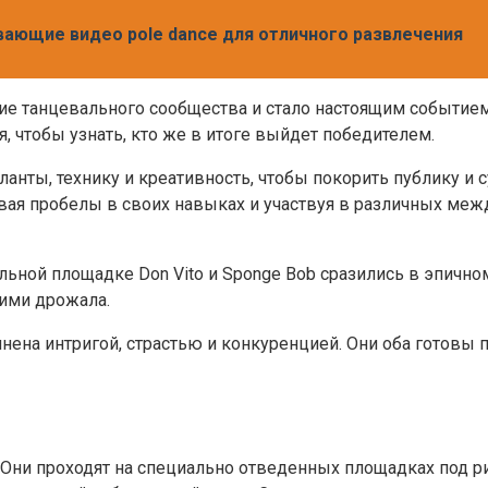
тывающие видео pole dance для отличного развлечения
ие танцевального сообщества и стало настоящим событием
 чтобы узнать, кто же в итоге выйдет победителем.
анты, технику и креативность, чтобы покорить публику и 
гивая пробелы в своих навыках и участвуя в различных ме
альной площадке Don Vito и Sponge Bob сразились в эпичн
ними дрожала.
нена интригой, страстью и конкуренцией. Они оба готовы п
 Они проходят на специально отведенных площадках под р