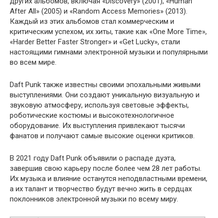
других альбомов, включая «Discovery» (2001), «Human
After All» (2005) и «Random Access Memories» (2013).
Каждый из этих альбомов стал коммерческим и
критическим успехом, их хиты, такие как «One More Time»,
«Harder Better Faster Stronger» и «Get Lucky», стали
настоящими гимнами электронной музыки и популярными
во всем мире.
Daft Punk также известны своими эпохальными живыми
выступлениями. Они создают уникальную визуальную и
звуковую атмосферу, используя световые эффекты,
роботические костюмы и высокотехнологичное
оборудование. Их выступления привлекают тысячи
фанатов и получают самые высокие оценки критиков.
В 2021 году Daft Punk объявили о распаде дуэта,
завершив свою карьеру после более чем 28 лет работы.
Их музыка и влияние останутся неподвластными времени,
а их талант и творчество будут вечно жить в сердцах
поклонников электронной музыки по всему миру.