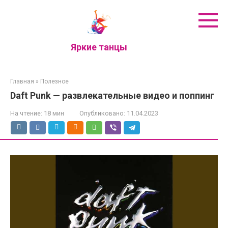
Перейти
к
контенту
Яркие танцы
Главная
»
Полезное
Daft Punk — развлекательные видео и поппинг
На чтение:
18 мин
Опубликовано:
11.04.2023