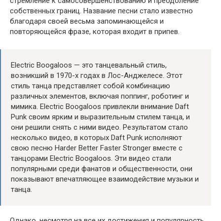
стремление к самосовершенствованию и преодоление
собственных границ. Название песни стало известно
благодаря своей весьма запоминающейся и
повторяющейся фразе, которая входит в припев.
Electric Boogaloos — это танцевальный стиль,
возникший в 1970-х годах в Лос-Анджелесе. Этот
стиль танца представляет собой комбинацию
различных элементов, включая поппинг, роботинг и
мимика. Electric Boogaloos привлекли внимание Daft
Punk своим ярким и выразительным стилем танца, и
они решили снять с ними видео. Результатом стало
несколько видео, в которых Daft Punk исполняют
свою песню Harder Better Faster Stronger вместе с
танцорами Electric Boogaloos. Эти видео стали
популярными среди фанатов и общественности, они
показывают впечатляющее взаимодействие музыки и
танца.
Однако, несмотря на все их достижения и популярность,