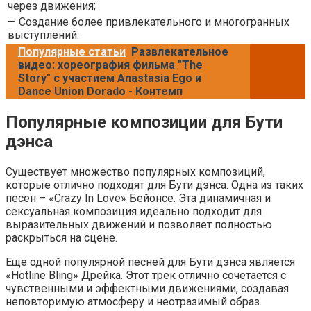
через движения;
— Создание более привлекательного и многогранных
выступлений.
Популярные статьи
Развлекательное
видео: хореография фильма "The
Story" с участием Anastasia Ego и
Dance Union Dorado - Контемп
Популярные композиции для Бути
дэнса
Существует множество популярных композиций,
которые отлично подходят для Бути дэнса. Одна из таких
песен – «Crazy In Love» Бейонсе. Эта динамичная и
сексуальная композиция идеально подходит для
выразительных движений и позволяет полностью
раскрыться на сцене.
Еще одной популярной песней для Бути дэнса является
«Hotline Bling» Дрейка. Этот трек отлично сочетается с
чувственными и эффектными движениями, создавая
неповторимую атмосферу и неотразимый образ.