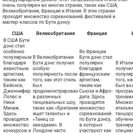
очень популярен во многих странах, таких как США,
Великобритания, Франция и Италия. В этих странах
проходят множество соревнований, фестивалей и
мастер-классов по Бути дэнсу.
США
Великобритания
Франция
В США Бути
дэнс стал
особенно
Во Франции
популярным
В Великобритании
Бути дэнс стал
благодаря
Бути дэнс получил
популярен
В Итали
известным
особую
благодаря
получи
артистам,
популярность после
французским
популяр
таким как
того, как этот стиль
артистам,
того, ка
Бейонсе,
был
таким как
был вк
Дженнифер
продемонстрирован
Сьюзи и Афро-
програ
Лопес и
в различных
дита. Здесь
тренаж
Ники
танцевальных шоу,
проводятся
Множес
Минаж.
таких как «Британия
множество
италья
Здесь
ищет таланты» и
соревнований
танцоро
проводятся
«Танец со
по Бути дэнсу,
обучени
множество
звездами». В
в которых
тренир
конкурсов и
Лондоне часто
участвуют как
специа