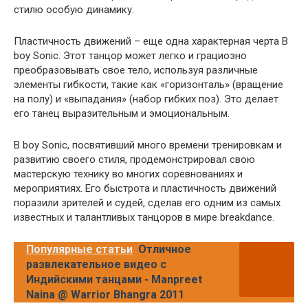
стилю особую динамику.
Пластичность движений – еще одна характерная черта B
boy Sonic. Этот танцор может легко и грациозно
преобразовывать свое тело, используя различные
элементы гибкости, такие как «горизонталь» (вращение
на полу) и «выпадания» (набор гибких поз). Это делает
его танец выразительным и эмоциональным.
B boy Sonic, посвятивший много времени тренировкам и
развитию своего стиля, продемонстрировал свою
мастерскую технику во многих соревнованиях и
мероприятиях. Его быстрота и пластичность движений
поразили зрителей и судей, сделав его одним из самых
известных и талантливых танцоров в мире breakdance.
Популярные статьи
Отличное
развлекательное видео с
Индийскими танцами - Manpreet
Naina @ Warrior Bhangra 2011