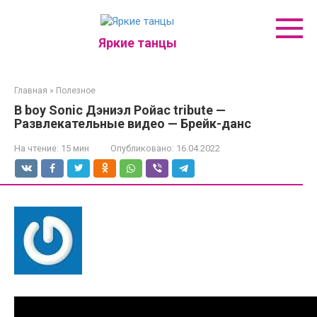
Перейти
к
контенту
Яркие танцы
Главная
»
Полезное
B boy Sonic Дэниэл Ройас tribute —
Развлекательные видео — Брейк-данс
На чтение:
15 мин
Опубликовано:
16.04.2022